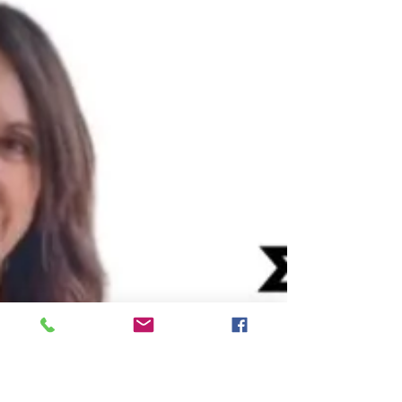
πανελλαδικά ζητήματα στον χώρο της
φιλοξενίας. Ειδικότερα: "Κάλεσμα των
προοδευτικών δυνάμεων να βρουν έναν
κοινό βηματισμό προκειμένου να τελειώνει
η διακυβέρνηση της Νέας Δημοκρατίας
έκανε, μιλώντας στη διαδικτυακή εκπομπή
«Η Βουλή των Κυκλάδων» της Άννας
Στεργίου, η Καλλιόπη Βέττα, τομεάρχης
Τουρισμού του ΣΥΡΙΖΑ – ΠΣ. Παράλληλα
αναφέρθηκε στο πρόβλημα της επ