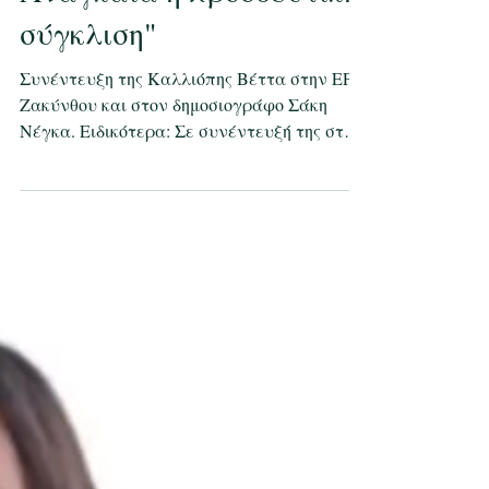
ελληνικό τουρισμό –
Αναγκαία η προοδευτική
σύγκλιση"
Συνέντευξη της Καλλιόπης Βέττα στην ΕΡΑ
Ζακύνθου και στον δημοσιογράφο Σάκη
Νέγκα. Ειδικότερα: Σε συνέντευξή της στον
δημοσιογράφο Σάκη Νέγκα στην ΕΡΑ
Ζακύνθου, η Τομεάρχης Τουρισμού του
ΣΥΡΙΖΑ-ΠΣ και βουλευτής Κοζάνης,
Καλλιόπη Βέττα, αναφέρθηκε στα σοβαρά
προβλήματα που έχουν προκύψει από την
εφαρμογή του νέου ευρωπαϊκού συστήματος
εισόδου-εξόδου (EES) στα αεροδρόμια της
χώρας, με ιδιαίτερη έμφαση στο αεροδρόμιο
της Ζακύνθου, αλλά και στις πολιτικές
εξελίξεις στον ευρύτερο