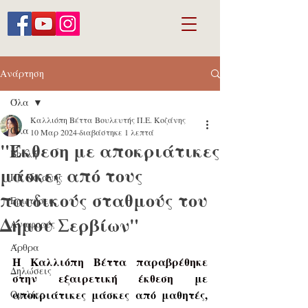
Ανάρτηση
Όλα
Καλλιόπη Βέττα Βουλευτής Π.Ε. Κοζάνης
Όλα
10 Μαρ 2024
διαβάστηκε 1 λεπτά
"Έκθεση με αποκριάτικες
Βουλή
μάσκες από τους
ΠΕ Κοζάνης
παιδικούς σταθμούς του
Ερωτήσεις
Δήμου Σερβίων"
Αναφορές
Άρθρα
Η Καλλιόπη Βέττα παραβρέθηκε 
Δηλώσεις
στην εξαιρετική έκθεση 
με 
αποκριάτικες μάσκες από μαθητές, 
Ομιλίες