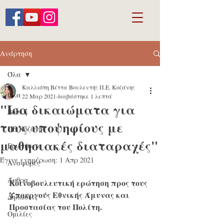
Ανάρτηση
Όλα
Καλλιόπη Βέττα Βουλευτής Π.Ε. Κοζάνης
Όλα
22 Μαρ 2021
διαβάστηκε 1 λεπτά
"Ίσα δικαιώματα για
Βουλή
τους υποψηφίους με
ΠΕ Κοζάνης
μαθησιακές διαταραχές"
Ερωτήσεις
Έγινε ενημέρωση:
1 Απρ 2021
Αναφορές
Άρθρα
Κοινοβουλευτική ερώτηση προς τους 
Υπουργούς Εθνικής Άμυνας και 
Δηλώσεις
Προστασίας του Πολίτη.
Ομιλίες