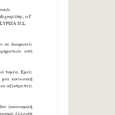
νικός 
ιχαηλίδης, ο Γ
 ΣΥΡΙΖΑ Π.Σ. 
 σε διαφανείς 
ιρηματιών από 
ό τομέα. Εμείς 
μια κοινωνική 
αι αξιοπρεπείς 
υ (οικονομική 
ρισμό, έλλειψη 