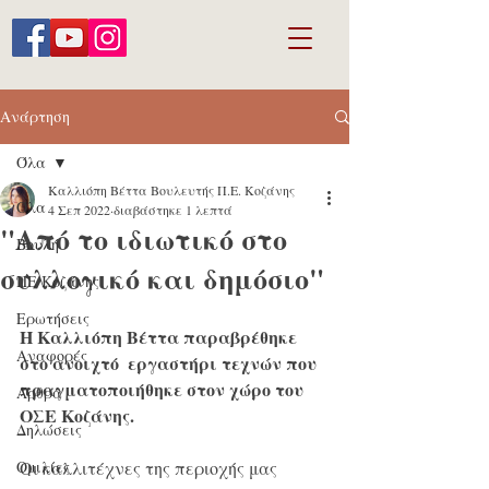
Ανάρτηση
Όλα
Καλλιόπη Βέττα Βουλευτής Π.Ε. Κοζάνης
Όλα
4 Σεπ 2022
διαβάστηκε 1 λεπτά
"Από το ιδιωτικό στο
Βουλή
συλλογικό και δημόσιο"
ΠΕ Κοζάνης
Ερωτήσεις
Η Καλλιόπη Βέττα παραβρέθηκε 
Αναφορές
στο ανοιχτό  εργαστήρι τεχνών που 
πραγματοποιήθηκε στον χώρο του 
Άρθρα
ΟΣΕ Κοζάνης. 
Δηλώσεις
Ομιλίες
Οι καλλιτέχνες της περιοχής μας 