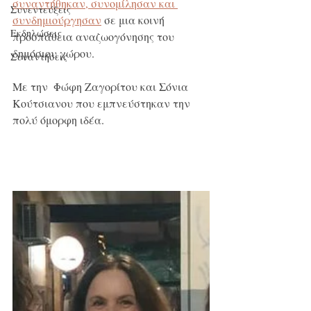
συναντήθηκαν, συνομίλησαν και 
Συνεντεύξεις
συνδημιούργησαν
 σε μια κοινή 
Εκδηλώσεις
προσπάθεια αναζωογόνησης του 
δημόσιου χώρου.
Συναντήσεις
Με την  Φώφη Ζαγορίτου και Σόνια 
Κούτσιανου που εμπνεύστηκαν την 
πολύ όμορφη ιδέα.