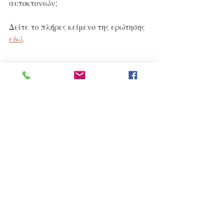
αυτοκτονιών;
Δείτε το πλήρες κείμενο της ερώτησης 
εδώ
.
Κοινωνία
Υγεία
Βουλή
Ερωτήσεις
Πρόσφατες αναρτήσεις
Εμφάνιση όλων