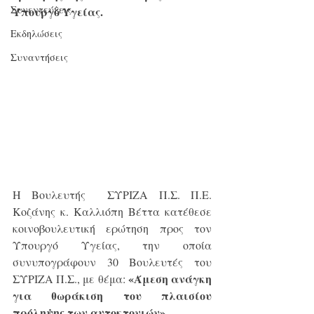
Συνεντεύξεις
Υπουργό Υγείας.
Εκδηλώσεις
Συναντήσεις
Η Βουλευτής  ΣΥΡΙΖΑ Π.Σ. Π.Ε. 
Κοζάνης κ. Καλλιόπη Βέττα κατέθεσε 
κοινοβουλευτική ερώτηση προς τον 
Υπουργό Υγείας, την οποία 
συνυπογράφουν 30 Βουλευτές του 
«Άμεση ανάγκη 
ΣΥΡΙΖΑ Π.Σ., με θέμα: 
για θωράκιση του πλαισίου 
πρόληψης των αυτοκτονιών»