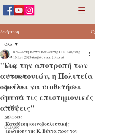
Ανάρτηση
Όλα
Καλλιόπη Βέττα Βουλευτής Π.Ε. Κοζάνης
Όλα
16 Ιαν 2023
διαβάστηκε 2 λεπτά
"Για την αποτροπή των
Βουλή
αυτοκτονιών, η Πολιτεία
ΠΕ Κοζάνης
οφείλει να υιοθετήσει
Ερωτήσεις
άμεσα τις επιστημονικές
Αναφορές
απόψεις"
Άρθρα
Δηλώσεις
Κατάθεση κοινοβουλευτικής 
Ομιλίες
ερώτησης της Κ. Βέττα προς τον 