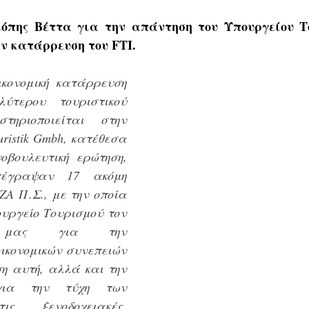
όπης Βέττα για την απάντηση 
του Υπουργείου Τ
ην κατάρρευση του FTI
.
κονομική κατάρρευση 
ύτερου τουριστικού 
ηριοποιείται στην 
ristik Gmbh, κατέθεσα 
νοβουλευτική ερώτηση, 
έγραψαν 17 ακόμη 
ΖΑ Π.Σ., με την οποία 
υργείο Τουρισμού τον 
ό μας για την 
ικονομικών συνεπειών 
 αυτή, αλλά και την 
ια την τύχη των 
ς ξενοδοχειακές  