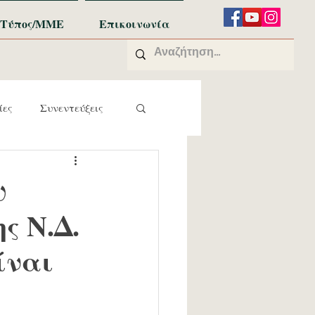
Τύπος/ΜΜΕ
Επικοινωνία
ίες
Συνεντεύξεις
υ
ς Ν.Δ.
ίναι