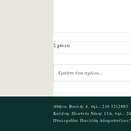
Σχόλια
Γράψτε ένα σχόλιο...
«Όψιμοι "σωτήρες" με
προεκλογικές κάμερες στην
Δυτική Μακεδονία: επτά
Αθήνα: Βουλής 4, τηλ.: 210 3212883
χρόνια καταστροφής κι
Κοζάνη: Πλατεία Νίκης 13Α, τηλ.: 2
Πτολεμαΐδα:
Παυλίδη Αδαμοπούλου 5,
εγκατάλειψης δεν
κρύβονται με