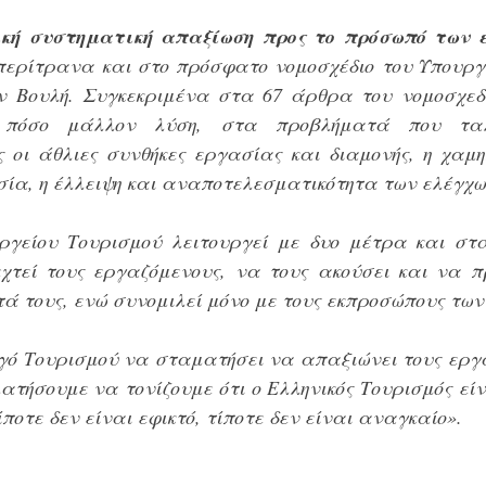
ική συστηματική απαξίωση προς το πρόσωπό των 
περίτρανα και στο πρόσφατο νομοσχέδιο του Υπουργε
ην Βουλή. Συγκεκριμένα στα 67 άρθρα του νομοσχεδί
πόσο μάλλον λύση, στα προβλήματά που ταλα
 οι άθλιες συνθήκες εργασίας και διαμονής, η χαμη
ία, η έλλειψη και αναποτελεσματικότητα των ελέγχω
ργείου Τουρισμού λειτουργεί με δυο μέτρα και στα
χτεί τους εργαζόμενους, να τους ακούσει και να π
ά τους, ενώ συνομιλεί μόνο με τους εκπροσώπους των
γό Τουρισμού να σταματήσει να απαξιώνει τους εργα
ατήσουμε να τονίζουμε ότι ο Ελληνικός Τουρισμός είν
ίποτε δεν είναι εφικτό, τίποτε δεν είναι αναγκαίο».