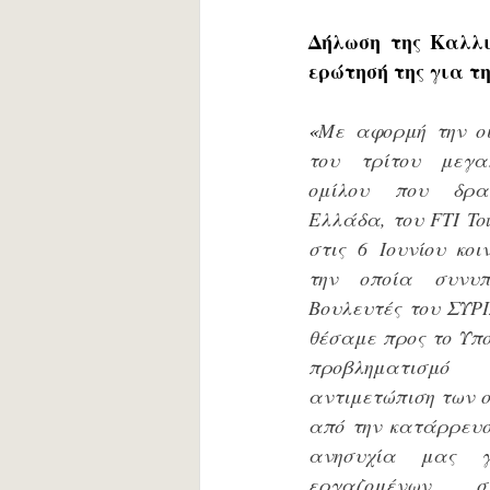
Δήλωση της Καλλι
ερώτησή της για τ
«
Με αφορμή την οι
του τρίτου μεγαλ
ομίλου που δραστ
Ελλάδα, του FTI Tou
στις 6 Ιουνίου κοι
την οποία συνυπ
Βουλευτές του ΣΥΡΙ
θέσαμε προς το Υπο
προβληματισμ
αντιμετώπιση των ο
από την κατάρρευση
ανησυχία μας γ
εργαζομένων στι