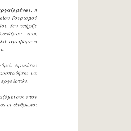
εργαζομένων
, η 
ίου Τουρισμού 
ου δεν υπήρξε 
νίζουν τους 
λά αμειβόμενη 
ν.
θμά. Αρνείται 
ροσπαθήσει να 
 εργοδοτών.
ζόμενους στον 
αι οι άνθρωποι 