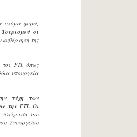
α ακόμα φορά, 
Τουρισμού οι 
 κυβέρνηση της 
του FTI, όπως 
όδια υπουργεία 
ην τύχη των 
με την FTI
. Οι 
 πτώχευση του 
ου Υπουργείου 