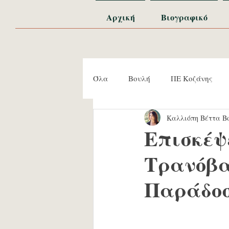
Αρχική
Βιογραφικό
Όλα
Βουλή
ΠΕ Κοζάνης
Καλλιόπη Βέττα Βο
Εκδηλώσεις
Συναντήσεις
Επισκέψ
Τρανόβα
Παράδοσ