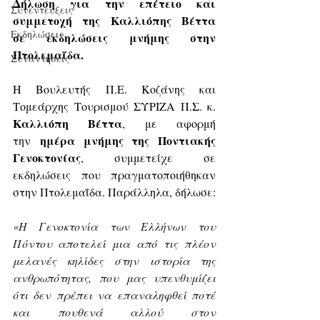
Δήλωση για την επέτειο και 
Συνεντεύξεις
συμμετοχή της Καλλιόπης Βέττα 
Εκδηλώσεις
σε εκδηλώσεις μνήμης στην 
Πτολεμαΐδα.
Συναντήσεις
Η Βουλευτής Π.Ε. Κοζάνης και 
Τομεάρχης Τουρισμού ΣΥΡΙΖΑ Π.Σ. κ. 
Καλλιόπη Βέττα
, με αφορμή 
ημέρα μνήμης της Ποντιακής 
την 
Γενοκτονίας
, συμμετείχε σε 
εκδηλώσεις που πραγματοποιήθηκαν 
στην Πτολεμαΐδα. Παράλληλα, δήλωσε:
«Η Γενοκτονία των Ελλήνων του 
Πόντου αποτελεί μια από τις πλέον 
μελανές κηλίδες στην ιστορία της 
ανθρωπότητας, που μας υπενθυμίζει 
ότι δεν πρέπει να επαναληφθεί ποτέ 
και πουθενά αλλού στον 