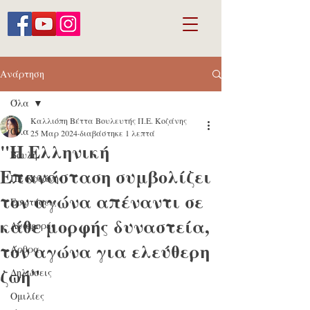
Ανάρτηση
Όλα
Καλλιόπη Βέττα Βουλευτής Π.Ε. Κοζάνης
Όλα
25 Μαρ 2024
διαβάστηκε 1 λεπτά
"Η Ελληνική
Βουλή
Επανάσταση συμβολίζει
ΠΕ Κοζάνης
τον αγώνα απέναντι σε
Ερωτήσεις
κάθε μορφής δυναστεία,
Αναφορές
τον αγώνα για ελεύθερη
Άρθρα
ζωή"
Δηλώσεις
Ομιλίες