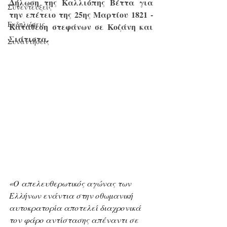
Δήλωση της Καλλιόπης Βέττα για 
Συνεντεύξεις
την επέτειο της 25ης Μαρτίου 1821 - 
Εκδηλώσεις
Κατάθεση στεφάνων σε Κοζάνη και 
Σιάτιστα.
Συναντήσεις
«Ο απελευθερωτικός αγώνας των 
Ελλήνων ενάντια στην οθωμανική 
αυτοκρατορία αποτελεί διαχρονικά 
τον φάρο αντίστασης απέναντι σε 