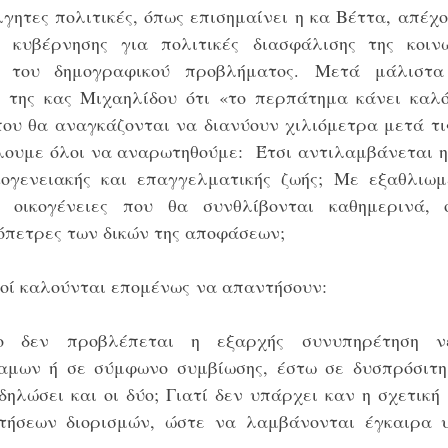
λγητες πολιτικές, όπως επισημαίνει η κα Βέττα, απέχ
ς κυβέρνησης για πολιτικές διασφάλισης της κοινω
ς του δημογραφικού προβλήματος. Μετά μάλιστα
 της κας Μιχαηλίδου ότι «το περπάτημα κάνει καλό»
που θα αναγκάζονται να διανύουν χιλιόμετρα μετά τι
λουμε όλοι να αναρωτηθούμε:  Έτσι αντιλαμβάνεται η
κογενειακής και επαγγελματικής ζωής; Με εξαθλιωμέ
ι οικογένειες που θα συνθλίβονται καθημερινά, ο
λόπετρες των δικών της αποφάσεων;
οί καλούνται επομένως να απαντήσουν:
 δεν προβλέπεται η εξαρχής συνυπηρέτηση νεο
αμων ή σε σύμφωνο συμβίωσης, έστω σε δυσπρόσιτη ή
δηλώσει και οι δύο; Γιατί δεν υπάρχει καν η σχετική
ήσεων διορισμών, ώστε να λαμβάνονται έγκαιρα υ