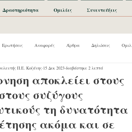
Δραστηριότητα
Ομιλίες
Συνεντεύξεις
Ερωτήσεις
Αναφορές
Άρθρα
Δηλώσεις
Ομιλ
υλευτής Π.Ε. Κοζάνης
15 Δεκ 2023
διαβάστηκε 2 λεπτά
ρνηση αποκλείει στους
στους συζύγους
υτικούς τη δυνατότητα
έτησης ακόμα και σε