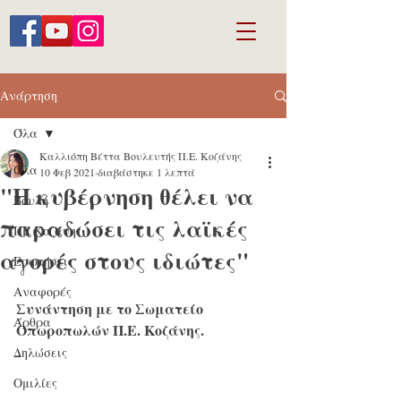
Ανάρτηση
Όλα
Καλλιόπη Βέττα Βουλευτής Π.Ε. Κοζάνης
Όλα
10 Φεβ 2021
διαβάστηκε 1 λεπτά
"Η κυβέρνηση θέλει να
Βουλή
παραδώσει τις λαϊκές
ΠΕ Κοζάνης
αγορές στους ιδιώτες"
Ερωτήσεις
Αναφορές
Συνάντηση 
με το Σωματείο 
Άρθρα
Οπωροπωλών Π.Ε. Κοζάνης
.
Δηλώσεις
Ομιλίες