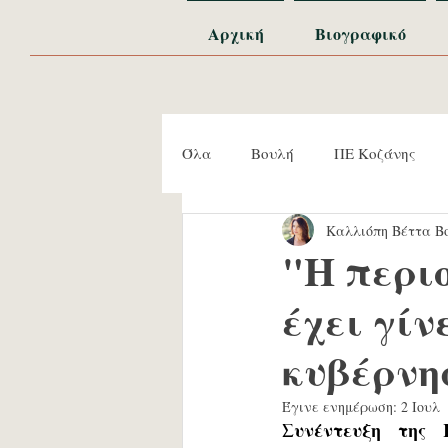
Αρχική
Βιογραφικό
Όλα
Βουλή
ΠΕ Κοζάνης
Καλλιόπη Βέττα Βο
Εκδηλώσεις
Συναντήσεις
"Η περι
έχει γίν
κυβέρνησ
Έγινε ενημέρωση:
2 Ιουλ
Συνέντευξη της