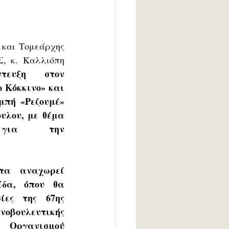
 και Τομεάρχης 
, κ. Καλλιόπη 
ντευξη στον 
 Κόκκινο» και 
πή «Ρεζουμέ» 
λου, με θέμα 
για την 
τα αναχωρεί 
δα, όπου θα 
ίες της 67ης 
βουλευτικής 
ργανισμού 