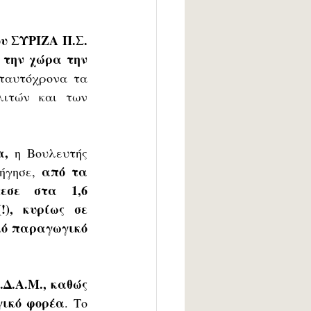
υ ΣΥΡΙΖΑ Π.Σ. 
 την χώρα την 
ταυτόχρονα τα 
ιτών και των 
α,
 η Βουλευτής 
από τα 
ήγησε, 
εσε στα 1,6 
), κυρίως σε 
ό παραγωγικό 
Δ.Α.Μ., καθώς 
γικό φορέα
. Το 