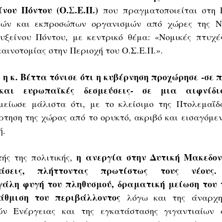
νου Πόντου (Ο.Σ.Ε.Π.)
 που πραγματοποιείται στη Γ
ών και εκπροσώπων οργανισμών από χώρες της Νοτ
υξείνου Πόντου, με κεντρικό θέμα: «Νομικές πτυχές
αινοτομίας στην Περιοχή του Ο.Σ.Ε.Π.».
η κ. Βέττα τόνισε ότι η κυβέρνηση προχώρησε -σε π
 
και ευρωπαϊκές δεσμεύσεις- σε μια αιφνίδι
μείωσε μάλιστα ότι, με το κλείσιμο της Πτολεμαΐδ
ρτηση της χώρας από το ορυκτό, ακριβό και εισαγόμεν
ή.
 η ανεργία στην Δυτική Μακεδονί
ς της πολιτικής,
τάσεις, πλήττοντας πρωτίστως τους νέους.
λη φυγή του πληθυσμού, δραματική μείωση του το
άθμιση του περιβάλλοντος
 λόγω και της άναρχης
ν Ενέργειας και της εγκατάστασης γιγαντιαίων φ