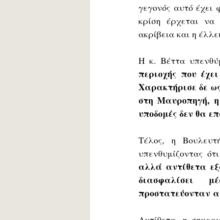
γεγονός αυτό έχει 
κρίση έρχεται να 
ακρίβεια και η έλλε
Η κ. Βέττα υπενθύμ
περιοχής που έχε
Χαρακτήρισε δε ως
στη Μαυροπηγή, η 
υποδομές δεν θα ε
Τέλος, η Βουλευτή
υπενθυμίζοντας ότι
αλλά αντίθετα εξα
διασφαλίσει μ
προστατεύονταν απ
Αντίθετα, η σημερ