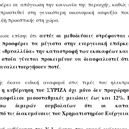
φέρει σε απόγνωση την κοινωνία της περιοχής, καθώς 
προστεθεί στη γενικότερη οικονομική ασφυξία πο
ιψη προοπτικής στη χώρα.
αυτές οι μεθοδεύσεις στρέφονται 
ισε επίσης ότι 
ι προσφέρει τα μέγιστα στην ενεργειακή επάρκει
 «θρυαλλίδα» την καταστροφή των εκσκαφέων και 
οποία γίνεται προκειμένου να διασφαλιστεί ότι 
παναλειτουργήσουν ποτέ
.
ς έκανε ειδική αναφορά στις τιμές του ηλεκτρικ
η κυβέρνηση του ΣΥΡΙΖΑ όχι μόνο δεν προχώρησε
 
σφάλισε μεσοσταθμικές μειώσεις έως και 12%. Επ
έσω διμερών συμβολαίων ότι οι καταν
ό τις διακυμάνσεις του Χρηματιστηρίου Ενέργεια
ινή κυβέρνηση της Ν.Δ. άφησε την αγορά ενέργειας 