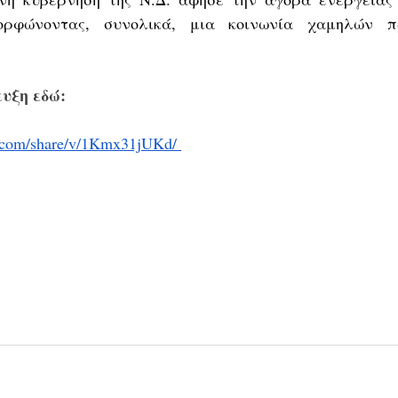
ορφώνοντας, συνολικά, μια κοινωνία χαμηλών πρ
ευξη εδώ:
.com/share/v/1Kmx31jUKd/