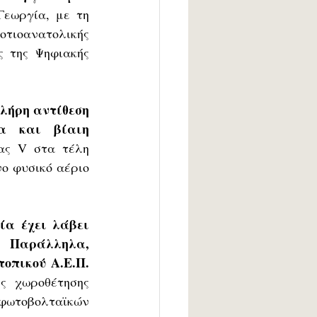
εωργία, με τη 
ιοανατολικής 
 της Ψηφιακής 
λήρη αντίθεση 
α και βίαιη 
ας V στα τέλη 
ο φυσικό αέριο 
α έχει λάβει 
 Παράλληλα, 
πικού Α.Ε.Π. 
 χωροθέτησης 
ωτοβολταϊκών 