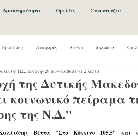
Δραστηριότητα
Ομιλίες
Συνεντεύξεις
Ερωτήσεις
Αναφορές
Άρθρα
Δηλώσεις
Ομιλ
υλευτής Π.Ε. Κοζάνης
29 Ιουν
διαβάστηκε 2 λεπτά
οχή της Δυτικής Μακεδο
ει κοινωνικό πείραμα τ
ης της Ν.Δ."
 Καλλιόπης Βέττα "
Στο Κόκκινο 105,5" 
και 