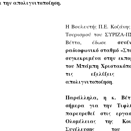
 την απολιγνιτοποίηση.
Η Βουλευτής Π.Ε. Κοζάνης
Τουρισμού του ΣΥΡΙΖΑ-ΠΣ
συνέ
Βέττα, έδωσε 
ραδιοφωνικό σταθμό «Στο
συγκεκριμένα στην εκπομ
του Μπάμπη Χριστακόπου
τις εξελίξεις 
απολιγνιτοποίηση
.
Παράλληλα, η κ. Βέτ
σήμερα για την Τιφλί
παρευρεθεί στις εργασ
Ολομέλειας της Κοινο
Συνέλευσης του Ο