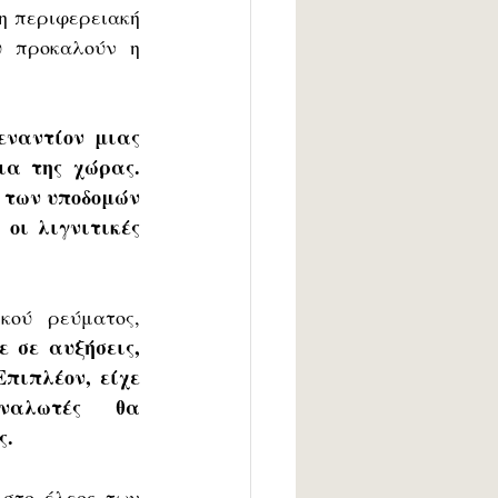
η περιφερειακή 
υ προκαλούν η 
εναντίον μιας 
α της χώρας. 
των υποδομών 
οι λιγνιτικές 
ού ρεύματος, 
 σε αυξήσεις, 
ιπλέον, είχε 
αλωτές θα 
ς.
στο έλεος των 