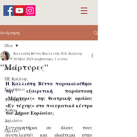
Ανάρτηση
Όλα
Καλλιόπη Βέττα Βουλευτής Π.Ε. Κοζάνης
Όλα
20 Μαΐ 2025
διαβάστηκε 1 λεπτά
"Μάρτυρες"
Βουλή
ΠΕ Κοζάνης
Η Καλλιόπη Βέττα παρακολούθησε 
Ερωτήσεις
την εξαιρετική 
παράσταση 
«Μάρτυρες» της θεατρικής ομάδας 
Αναφορές
«Εν τέχνης» στο πνευματικό κέντρο 
Άρθρα
του Δήμου Εορδαίας.
Δηλώσεις
Συγχαρητήρια σε όλους τους 
Ομιλίες
συντελεστές και ιδιαίτερα στην 