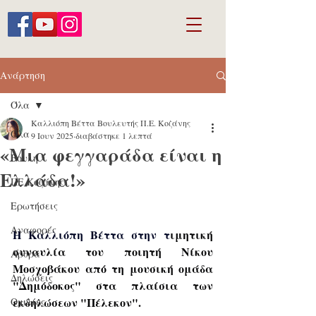
Ανάρτηση
Όλα
Καλλιόπη Βέττα Βουλευτής Π.Ε. Κοζάνης
Όλα
9 Ιουν 2025
διαβάστηκε 1 λεπτά
«Μια φεγγαράδα είναι η
Βουλή
Ελλάδα!»
ΠΕ Κοζάνης
Ερωτήσεις
Αναφορές
Η 
Καλλιόπη Βέττα στην τ
ιμητική 
συναυλία του ποιητή Νίκου 
Άρθρα
Μοσχοβάκου από τη μουσική ομάδα 
Δηλώσεις
"Δημόδοκος" στα πλαίσια των 
εκδηλώσεων "Πέλεκον".
Ομιλίες