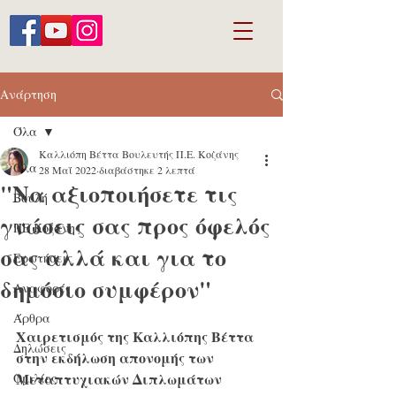
Ανάρτηση
Όλα
Καλλιόπη Βέττα Βουλευτής Π.Ε. Κοζάνης
Όλα
28 Μαΐ 2022
διαβάστηκε 2 λεπτά
"Να αξιοποιήσετε τις
Βουλή
γνώσεις σας προς όφελός
ΠΕ Κοζάνης
σας αλλά και για το
Ερωτήσεις
δημόσιο συμφέρον"
Αναφορές
Άρθρα
Χαιρετισμός της Καλλιόπης Βέττα 
Δηλώσεις
στην εκδήλωση απονομής των 
Μεταπτυχιακών Διπλωμάτων 
Ομιλίες