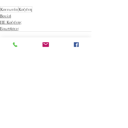
Κοινωνία
Κοζάνη
Βουλή
ΠΕ Κοζάνης
Ερωτήσεις
Πρόσφατες αναρτήσεις
Εμφάνιση όλων