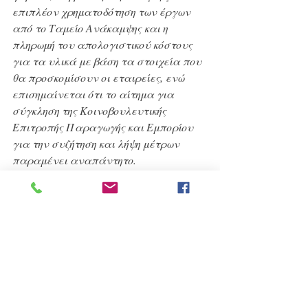
επιπλέον χρηματοδότηση των έργων 
από το Ταμείο Ανάκαμψης και η  
πληρωμή του απολογιστικού κόστους 
για τα υλικά με βάση τα στοιχεία που 
θα προσκομίσουν οι εταιρείες, ενώ 
επισημαίνεται ότι το αίτημα για 
σύγκληση της Κοινοβουλευτικής 
Επιτροπής Παραγωγής και Εμπορίου 
για την συζήτηση και λήψη μέτρων 
παραμένει αναπάντητο.
Σε αυτό το σκηνικό προσπαθεί να 
επιβιώσει η πλειοψηφία των 
επιχειρήσεων και των εταιριών που 
δραστηριοποιούνται στις κατασκευές. 
Με τεράστιες αυξήσεις στα υλικά, 
δυσβάστακτο ενεργειακό κόστος, 
χωρίς πρόσβαση στην χρηματοδότηση,  