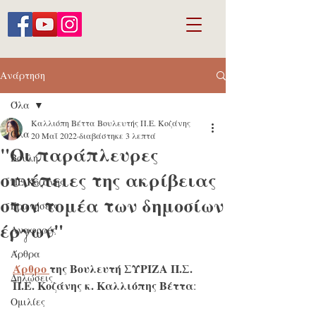
Ανάρτηση
Όλα
Καλλιόπη Βέττα Βουλευτής Π.Ε. Κοζάνης
Όλα
20 Μαΐ 2022
διαβάστηκε 3 λεπτά
"Οι παράπλευρες
Βουλή
συνέπειες της ακρίβειας
ΠΕ Κοζάνης
στον τομέα των δημοσίων
Ερωτήσεις
έργων"
Αναφορές
Άρθρα
Άρθρο 
της Βουλευτή ΣΥΡΙΖΑ Π.Σ. 
Δηλώσεις
Π.Ε. Κοζάνης κ. Καλλιόπης Βέττα
: 
Ομιλίες