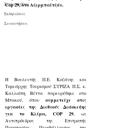
Συνεντεύξεις
Cop 29, στο Αζερμπαϊτζάν.
Εκδηλώσεις
Συναντήσεις
Η Bουλευτής Π.Ε. Κοζάνης και 
Τομεάρχης Τουρισμού ΣΥΡΙΖΑ Π.Σ. κ. 
Καλλιόπη Βέττα παρευρέθηκε στο 
συμμετείχε στις 
Μπακού, όπου 
εργασίες της Διεθνούς Διάσκεψης 
για το Κλίμα, COP 29
, ως 
Αντιπρόεδρος της Επιτροπής 
Προστασίας Περιβάλλοντος της 