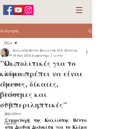
Ανάρτηση
Όλα
Καλλιόπη Βέττα Βουλευτής Π.Ε. Κοζάνης
Όλα
18 Νοε 2024
διαβάστηκε 2 λεπτά
"Οι πολιτικές για το
Βουλή
κλίμα πρέπει να είναι
ΠΕ Κοζάνης
άμεσες, δίκαιες,
Ερωτήσεις
βιώσιμες και
Αναφορές
συμπεριληπτικές"
Άρθρα
Δηλώσεις
Συμμετοχή 
της Καλλιόπης Βέττα 
Ομιλίες
στη Διεθνή Διάσκεψη για το Κλίμα 