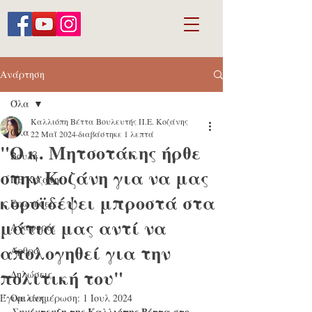
Ανάρτηση
Όλα
Καλλιόπη Βέττα Βουλευτής Π.Ε. Κοζάνης
Όλα
22 Μαΐ 2024
διαβάστηκε 1 λεπτά
"Ο κ. Μητσοτάκης ήρθε
Βουλή
στην Κοζάνη για να μας
ΠΕ Κοζάνης
κοροϊδέψει μπροστά στα
Ερωτήσεις
μάτια μας αντί να
Αναφορές
απολογηθεί για την
Άρθρα
πολιτική του"
Δηλώσεις
Έγινε ενημέρωση:
Ομιλίες
1 Ιουλ 2024
Συνέντευξη της Καλλιόπης Βέττα στο 