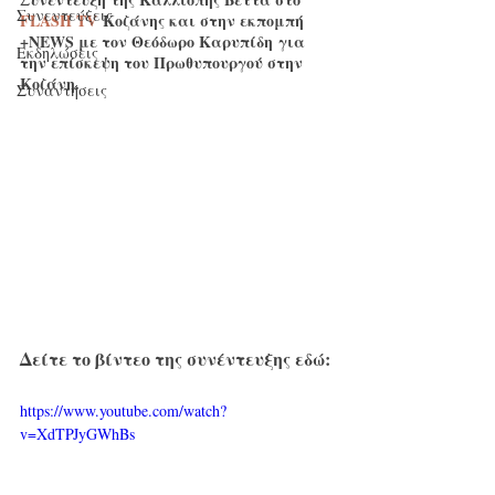
Συνεντεύξεις
FLASH TV
Κοζάνης και στην εκπομπή 
+NEWS με τον 
Θεόδωρο Καρυπίδη
 για 
Εκδηλώσεις
την επίσκεψη του Πρωθυπουργού στην 
Κοζάνη. 
Συναντήσεις
Δείτε το βίντεο της συνέντευξης εδώ:
https://www.youtube.com/watch?
v=XdTPJyGWhBs