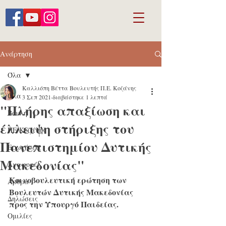
Ανάρτηση
Όλα
Καλλιόπη Βέττα Βουλευτής Π.Ε. Κοζάνης
Όλα
3 Σεπ 2021
διαβάστηκε 1 λεπτά
"Πλήρης απαξίωση και
Βουλή
έλλειψη στήριξης του
ΠΕ Κοζάνης
Πανεπιστημίου Δυτικής
Ερωτήσεις
Μακεδονίας"
Αναφορές
Κοινοβουλευτική ερώτηση των 
Άρθρα
Βουλευτών Δυτικής Μακεδονίας 
Δηλώσεις
προς την Υπουργό Παιδείας.
Ομιλίες