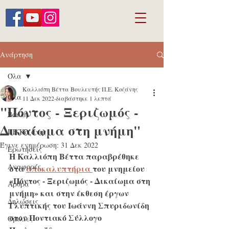
Ανάρτηση
Όλα
Καλλιόπη Βέττα Βουλευτής Π.Ε. Κοζάνης
Όλα
11 Δεκ 2022
διαβάστηκε 1 λεπτά
"Πόντος - Ξεριζωμός -
Βουλή
Δικαίωμα στη μνήμη"
ΠΕ Κοζάνης
Έγινε ενημέρωση:
31 Δεκ 2022
Ερωτήσεις
Η Καλλιόπη Βέττα παραβρέθηκε 
Αναφορές
στα 
αποκαλυπτήρια 
του μνημείου 
«Πόντος - Ξεριζωμός - Δικαίωμα στη 
Άρθρα
μνήμη» και στην έκθεση έργων 
Δηλώσεις
Γλυπτικής του Ιωάννη Σπυριδωνίδη 
στον Ποντιακό Σύλλογο 
Ομιλίες