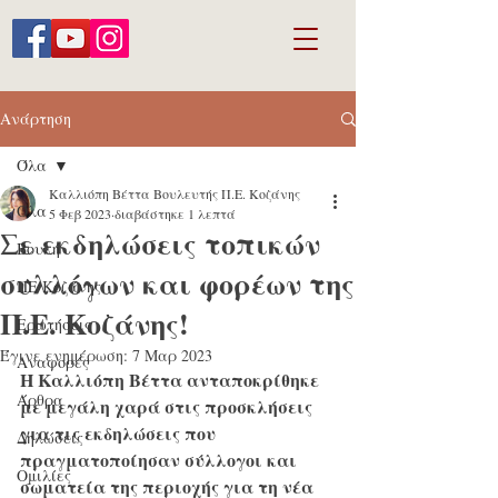
Ανάρτηση
Όλα
Καλλιόπη Βέττα Βουλευτής Π.Ε. Κοζάνης
Όλα
5 Φεβ 2023
διαβάστηκε 1 λεπτά
Σε εκδηλώσεις τοπικών
Βουλή
συλλόγων και φορέων της
ΠΕ Κοζάνης
Π.Ε. Κοζάνης!
Ερωτήσεις
Έγινε ενημέρωση:
7 Μαρ 2023
Αναφορές
Η Καλλιόπη Βέττα ανταποκρίθηκε 
Άρθρα
με μεγάλη χαρά στις προσκλήσεις 
για τις εκδηλώσεις που 
Δηλώσεις
πραγματοποίησαν σύλλογοι και 
Ομιλίες
σωματεία της περιοχής για τη νέα 