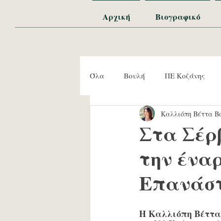
Αρχική
Βιογραφικό
Όλα
Βουλή
ΠΕ Κοζάνης
Καλλιόπη Βέττα Βο
Εκδηλώσεις
Συναντήσεις
Στα Σέρβ
την έναρ
Επανάσ
Η Καλλιόπη Βέττα 