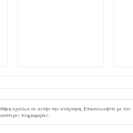
σθήκη σχολίων σε αυτήν την ανάρτηση. Επικοινωνήστε με τον
ισσότερες πληροφορίες.
"Η Δ.Ε.Η. συνεχίζει το
«Όψι