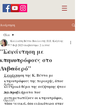
Ανάρτηση
Όλα
Καλλιόπη Βέττα Βουλευτής Π.Ε. Κοζάνης
Όλα
7 Φεβ 2023
διαβάστηκε 2 λεπτά
"Συνάντηση με
Βουλή
κτηνοτρόφους στο
ΠΕ Κοζάνης
Λιβαδερό"
Ερωτήσεις
Συνάντηση της Κ. Βέττα με 
Αναφορές
κτηνοτρόφους της περιοχής, όπου 
Άρθρα
κεντρικό θέμα της συζήτησης ήταν 
τα προβλήματα που 
Δηλώσεις
αντιμετωπίζουν οι κτηνοτρόφοι, 
Ομιλίες
τόσο γενικά, όσο ειδικότερα στην 