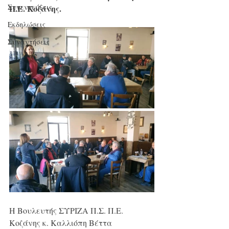
Συνεντεύξεις
Π.Ε. Κοζάνης.
Εκδηλώσεις
Συναντήσεις
Η Βουλευτής ΣΥΡΙΖΑ Π.Σ. Π.Ε. 
Κοζάνης κ. Καλλιόπη Βέττα 