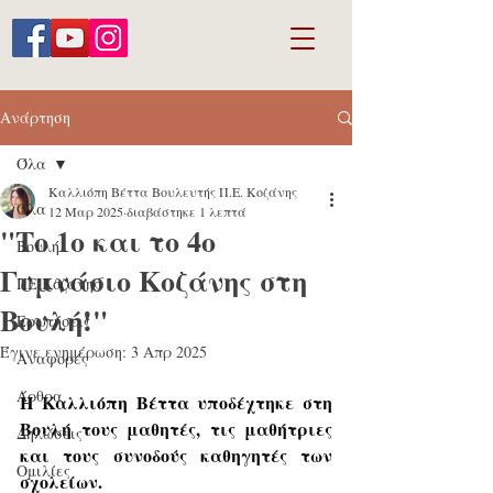
Ανάρτηση
Όλα
Καλλιόπη Βέττα Βουλευτής Π.Ε. Κοζάνης
Όλα
12 Μαρ 2025
διαβάστηκε 1 λεπτά
"Το 1ο και το 4ο
Βουλή
Γυμνάσιο Κοζάνης στη
ΠΕ Κοζάνης
Βουλή!"
Ερωτήσεις
Έγινε ενημέρωση:
3 Απρ 2025
Αναφορές
Άρθρα
Η 
Καλλιόπη Βέττα 
υποδέχτηκε στη 
Βουλή τους μαθητές, τις μαθήτριες 
Δηλώσεις
και τους συνοδούς καθηγητές των 
Ομιλίες
σχολείων.