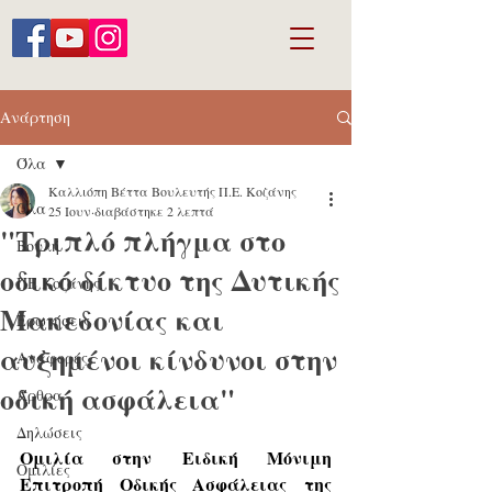
Ανάρτηση
Όλα
Καλλιόπη Βέττα Βουλευτής Π.Ε. Κοζάνης
Όλα
25 Ιουν
διαβάστηκε 2 λεπτά
"Τριπλό πλήγμα στο
Βουλή
οδικό δίκτυο της Δυτικής
ΠΕ Κοζάνης
Μακεδονίας και
Ερωτήσεις
αυξημένοι κίνδυνοι στην
Αναφορές
οδική ασφάλεια"
Άρθρα
Δηλώσεις
Ομιλία 
στην Ειδική Μόνιμη 
Ομιλίες
Επιτροπή Οδικής Ασφάλειας της 