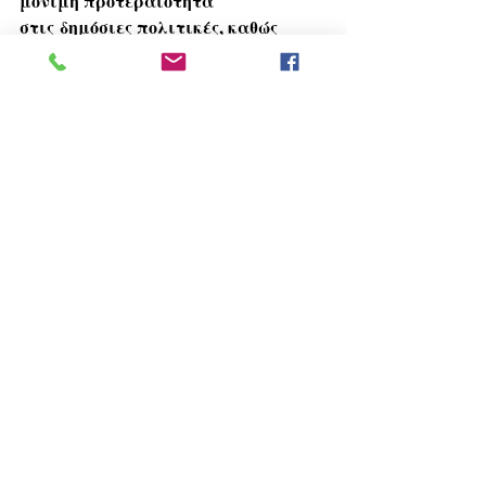
μόνιμη προτεραιότητα 
στις δημόσιες πολιτικές, καθώς 
συνδέεται άμεσα με την προστασία 
της ανθρώπινης ζωής.
Δείτε ολόκληρη την ομιλία εδώ:
https://www.youtube.com/watch?v=73zjr3kf-NE
Δυτική Μακεδονία
ΠΕ Κοζάνης
Ομιλίες