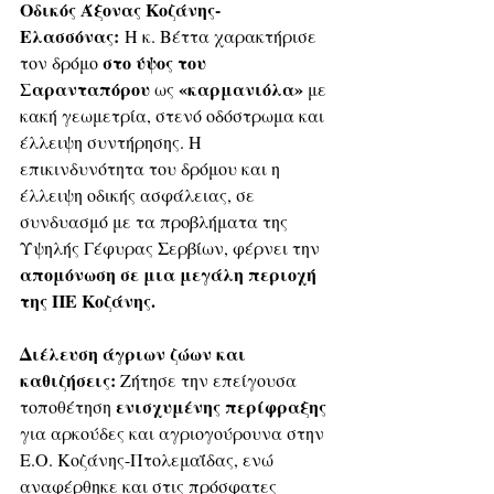
Οδικός Άξονας Κοζάνης-
Ελασσόνας:
 Η κ. Βέττα χαρακτήρισε 
στο ύψος του 
τον δρόμο 
Σαρανταπόρου
«καρμανιόλα»
 ως 
 με 
κακή γεωμετρία, στενό οδόστρωμα και 
έλλειψη συντήρησης. Η 
επικινδυνότητα του δρόμου και η 
έλλειψη οδικής ασφάλειας, σε 
συνδυασμό με τα προβλήματα της 
Υψηλής Γέφυρας Σερβίων, φέρνει την 
απομόνωση σε μια μεγάλη περιοχή 
της ΠΕ Κοζάνης. 
Διέλευση άγριων ζώων και 
καθιζήσεις: 
Ζήτησε την επείγουσα 
ενισχυμένης περίφραξης
τοποθέτηση 
για αρκούδες και αγριογούρουνα στην 
Ε.Ο. Κοζάνης-Πτολεμαΐδας, ενώ 
αναφέρθηκε και στις πρόσφατες 