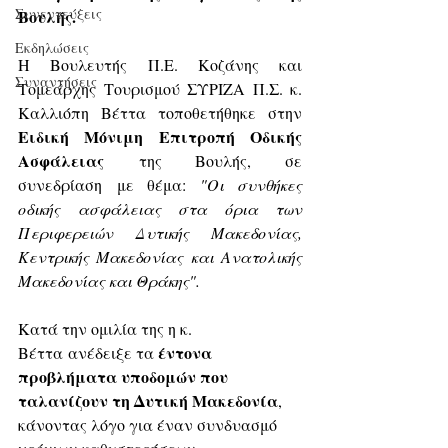
Συνεντεύξεις
Βουλής.
Εκδηλώσεις
Η Βουλευτής Π.Ε. Κοζάνης και 
Συναντήσεις
Τομεάρχης Τουρισμού ΣΥΡΙΖΑ Π.Σ. κ. 
Καλλιόπη Βέττα τοποθετήθηκε στην
Ειδική Μόνιμη Επιτροπή Οδικής 
Ασφάλειας 
της Βουλής, σε 
συνεδρίαση με θέμα: 
"Οι συνθήκες 
οδικής ασφάλειας στα όρια των 
Περιφερειών Δυτικής Μακεδονίας, 
Κεντρικής Μακεδονίας και Ανατολικής 
Μακεδονίας και Θράκης".
Κατά την ομιλία της η κ. 
έντονα 
Βέττα ανέδειξε τα 
προβλήματα υποδομών που 
ταλανίζουν τη Δυτική Μακεδονία
, 
κάνοντας λόγο για έναν συνδυασμό 