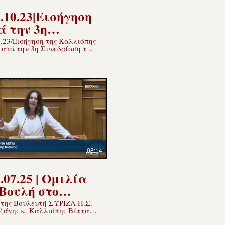
.10.23|Εισήγηση
ά την 3η
εδρίαση της
.23/Εισήγηση της Καλλιόπης
κατά την 3η Συνεδρίαση της
τροπής
πής Παραγωγής και
αγωγής και
γασία του
υ Υπ. Τουρισμού
ορίου.
08:14
.07.25 | Ομιλία
 Βουλή στο
σχέδιο για τη
 της Βουλευτή ΣΥΡΙΖΑ Π.Σ.
οζάνης κ. Καλλιόπης Βέττα
ο των
μοσχέδιο του Υπουργείου