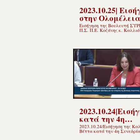
2023.10.25| Εισή
στην Ολομέλεια
Σ/Ν για τον βίω
Εισήγηση της Βουλευτή ΣΥΡ
Π.Σ. Π.Ε. Κοζάνης κ. Καλλι
τουρισμό
Βέττα στο νομοσχέδιο του
(πρωτολογία).
Υπουργείου Τουρισμού «Δια
για την ενίσχυση της βιώσιμ
2023.10.24|Εισή
κατά την 4η
Συνεδρίαση της
2023.10.24/Εισήγηση της Κα
Βέττα κατά την 4η Συνεδρία
Επιτροπής
Επιτροπής Παραγωγής και