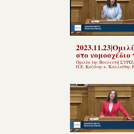
2023.11.23|Ομιλ
στο νομοσχέδιο 
Υ.Π.ΕΝ.
Ομιλία της Βουλευτή ΣΥΡΙΖ
Π.Ε. Κοζάνης κ. Καλλιόπης 
στο νομοσχέδιο του Υπουργ
Περιβάλλοντος και Ενέργεια
«Όροι δόμησης, κατασκευής,
επιτρεπόμενες χρήσεις γης γ
κέντρα δεδομένων, χωροταξι
πολεοδομικές ρυθμίσεις, αξι
πόρων Πράσινου Ταμείου κα
λοιπές περιβαλλοντικές και
ενεργειακές διατάξεις», 23.1