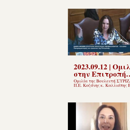
Παραγωγής και
Εμπορίου για την επεξεργασία του
Σ/Ν του Υπ. Τουρισμού
Εμπορίου.
2023.09.12 | Ομι
στην Επιτροπή
Προστασίας
Ομιλία της Βουλευτή ΣΥΡΙΖ
Π.Ε. Κοζάνης κ. Καλλιόπης 
Περιβάλλοντος.
στην Ειδική Μόνιμη Επιτρο
Προστασίας Περιβάλλοντος
θέμα τον προγραμματισμό 
εργασιών της Επιτροπής, 12.